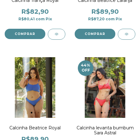
Calcinha Trança Royal
Calcinha Beatrice Laranja
R$82,90
R$89,90
R$80,41
com
Pix
R$87,20
com
Pix
COMPRAR
COMPRAR
44
%
OFF
Calcinha Beatrice Royal
Calcinha levanta bumbum
Sara Astral
R$89,90