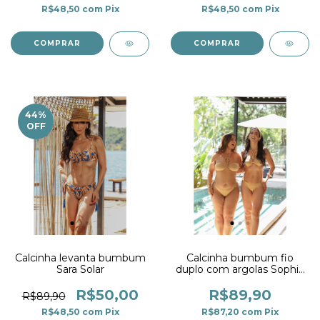
R$48,50
com
Pix
R$48,50
com
Pix
COMPRAR
COMPRAR
44
%
OFF
Calcinha levanta bumbum
Calcinha bumbum fio
Sara Solar
duplo com argolas Sophie
Lurex Dourado
R$50,00
R$89,90
R$89,90
R$48,50
com
Pix
R$87,20
com
Pix