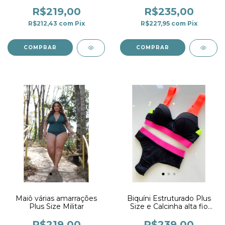
Plus Size
R$219,00
R$235,00
R$212,43
com
Pix
R$227,95
com
Pix
COMPRAR
COMPRAR
Maiô várias amarrações
Biquíni Estruturado Plus
Plus Size Militar
Size e Calcinha alta fio
duplo Preto e Neon
R$219,00
R$239,00