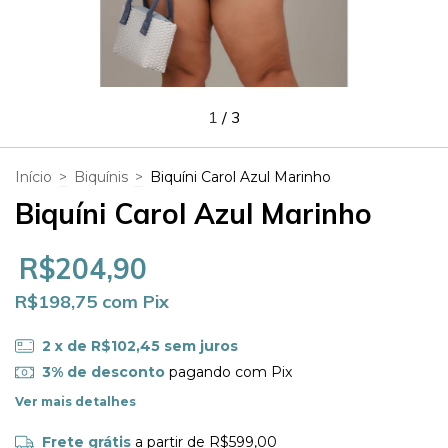
1
/
3
Início
>
Biquínis
>
Biquíni Carol Azul Marinho
Biquíni Carol Azul Marinho
R$204,90
R$198,75
com
Pix
2
x de
R$102,45
sem juros
3% de desconto
pagando com Pix
Ver mais detalhes
Frete grátis
a partir de
R$599,00