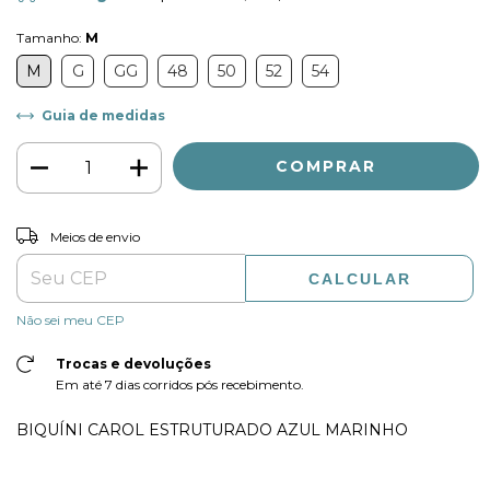
Tamanho:
M
M
G
GG
48
50
52
54
Guia de medidas
ALTERAR CEP
Entregas para o CEP:
Meios de envio
CALCULAR
Não sei meu CEP
Trocas e devoluções
Em até 7 dias corridos pós recebimento.
BIQUÍNI CAROL ESTRUTURADO AZUL MARINHO