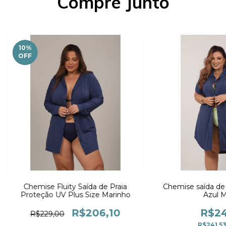
Compre Junto
10
%
OFF
Chemise Fluity Saída de Praia
Chemise saída de 
Proteção UV Plus Size Marinho
Azul M
R$206,10
R$24
R$229,00
R$241,5