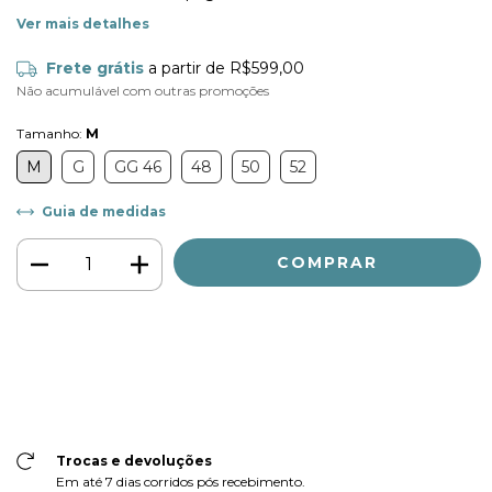
Ver mais detalhes
Frete grátis
a partir de
R$599,00
Não acumulável com outras promoções
Tamanho:
M
M
G
GG 46
48
50
52
Guia de medidas
Meios de envio
ALTERAR CEP
Entregas para o CEP:
CALCULAR
Faça login
e use seus dados de entrega
Não sei meu CEP
Trocas e devoluções
Em até 7 dias corridos pós recebimento.