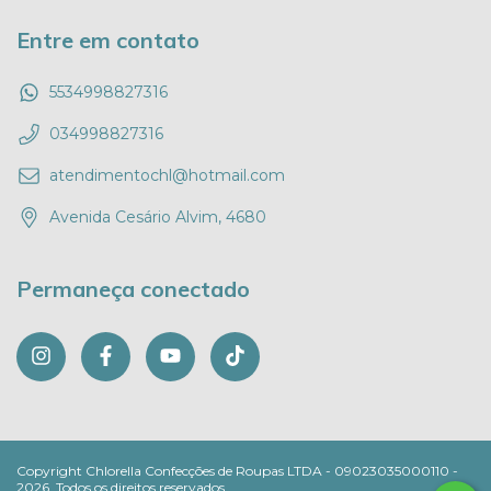
Entre em contato
5534998827316
034998827316
atendimentochl@hotmail.com
Avenida Cesário Alvim, 4680
Permaneça conectado
Copyright Chlorella Confecções de Roupas LTDA - 09023035000110 -
2026. Todos os direitos reservados.