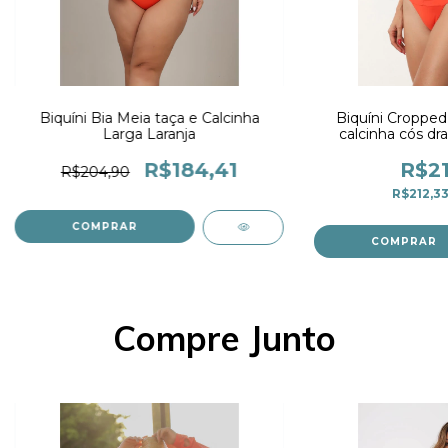
Biquíni Bia Meia taça e Calcinha
Biquíni Cropped 
Larga Laranja
calcinha cós dr
Lar
R$184,41
R$21
R$204,90
R$212,3
COMPRAR
COMPRAR
Compre Junto