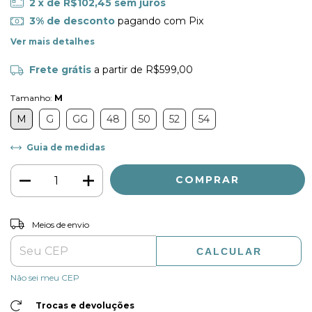
2
x de
R$102,45
sem juros
3% de desconto
pagando com Pix
Ver mais detalhes
Frete grátis
a partir de
R$599,00
Tamanho:
M
M
G
GG
48
50
52
54
Guia de medidas
ALTERAR CEP
Entregas para o CEP:
Meios de envio
CALCULAR
Não sei meu CEP
Trocas e devoluções