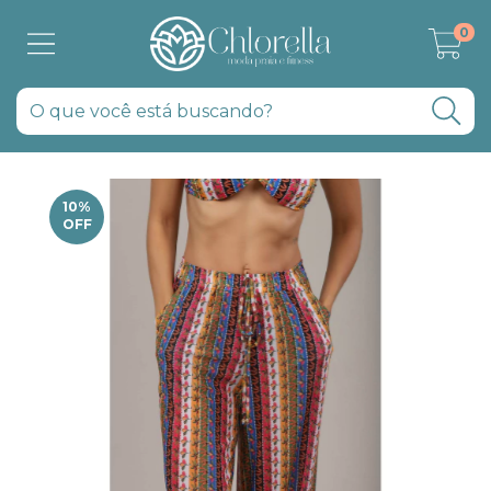
0
10
%
OFF