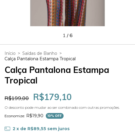
1
/
6
Início
>
Saídas de Banho
>
Calça Pantalona Estampa Tropical
Calça Pantalona Estampa
Tropical
R$179,10
R$199,00
O desconto pode mudar ao ser combinado com outras promoções.
R$19,90
Economize:
10
% OFF
2
x de
R$89,55
sem juros