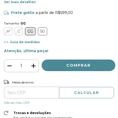
Ver mais detalhes
Frete grátis
a partir de
R$599,00
Tamanho:
GG
M
G
GG
50
Guia de medidas
Atenção, última peça!
ALTERAR CEP
Entregas para o CEP:
Meios de envio
CALCULAR
Não sei meu CEP
Trocas e devoluções
Em até 7 dias corridos pós recebimento.