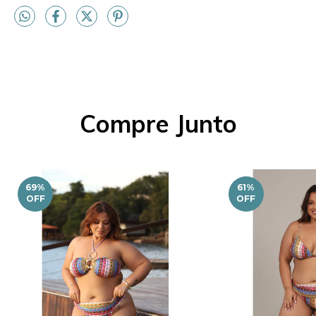
Compre Junto
69
%
61
%
OFF
OFF