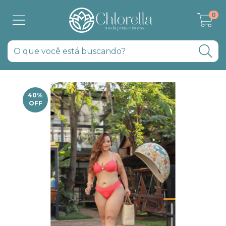
0
40
%
OFF