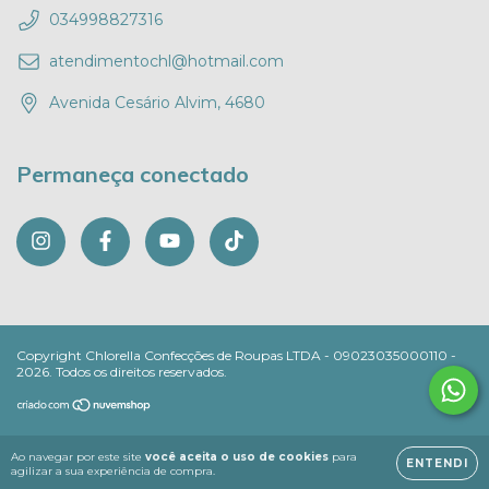
034998827316
atendimentochl@hotmail.com
Avenida Cesário Alvim, 4680
Permaneça conectado
Copyright Chlorella Confecções de Roupas LTDA - 09023035000110 -
2026. Todos os direitos reservados.
Ao navegar por este site
você aceita o uso de cookies
para
ENTENDI
agilizar a sua experiência de compra.