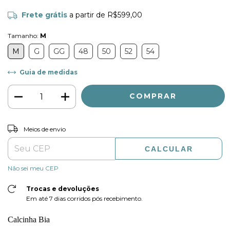
Frete grátis
a partir de
R$599,00
Tamanho:
M
M
G
GG
48
50
52
54
Guia de medidas
ALTERAR CEP
Entregas para o CEP:
Meios de envio
CALCULAR
Não sei meu CEP
Trocas e devoluções
Em até 7 dias corridos pós recebimento.
Calcinha Bia