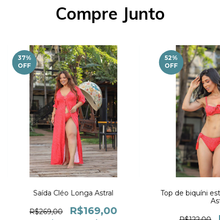
Compre Junto
37
%
52
%
OFF
OFF
Saída Cléo Longa Astral
Top de biquíni est
Ast
R$169,00
R$269,00
R$122,00