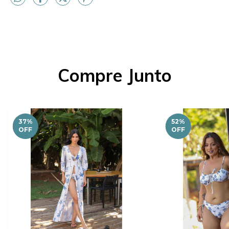
Compre Junto
37
%
52
%
OFF
OFF