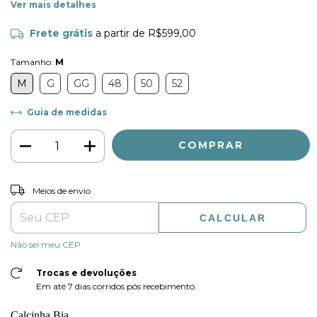
Ver mais detalhes
Frete grátis
a partir de
R$599,00
Tamanho:
M
M
G
GG
48
50
52
Guia de medidas
ALTERAR CEP
Entregas para o CEP:
Meios de envio
CALCULAR
Não sei meu CEP
Trocas e devoluções
Em até 7 dias corridos pós recebimento.
Calcinha Bia