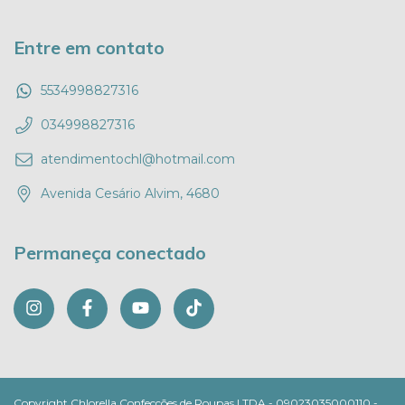
Entre em contato
5534998827316
034998827316
atendimentochl@hotmail.com
Avenida Cesário Alvim, 4680
Permaneça conectado
Copyright Chlorella Confecções de Roupas LTDA - 09023035000110 -