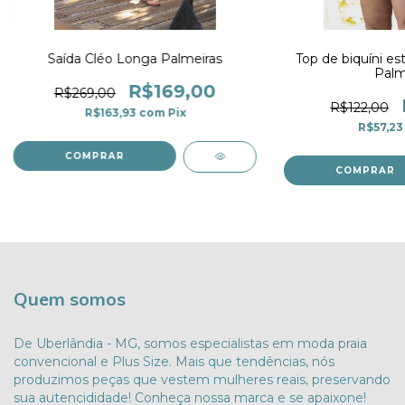
Saída Cléo Longa Palmeiras
Top de biquíni est
Palm
R$169,00
R$269,00
R$122,00
R$163,93
com
Pix
R$57,2
COMPRAR
COMPRAR
Quem somos
De Uberlândia - MG, somos especialistas em moda praia
convencional e Plus Size. Mais que tendências, nós
produzimos peças que vestem mulheres reais, preservando
sua autencididade! Conheça nossa marca e se apaixone!