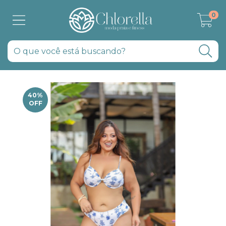
0
40
%
OFF