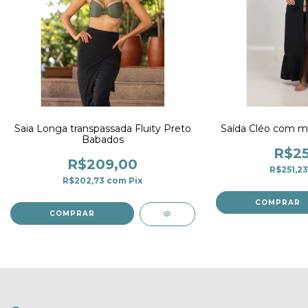
Saia Longa transpassada Fluity Preto
Saída Cléo com m
Babados
R$25
R$209,00
R$251,2
R$202,73
com
Pix
COMPRAR
COMPRAR