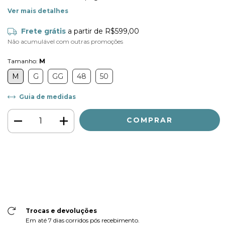
Ver mais detalhes
Frete grátis
a partir de
R$599,00
Não acumulável com outras promoções
Tamanho:
M
M
G
GG
48
50
Guia de medidas
Meios de envio
ALTERAR CEP
Entregas para o CEP:
CALCULAR
Faça login
e use seus dados de entrega
Não sei meu CEP
Trocas e devoluções
Em até 7 dias corridos pós recebimento.