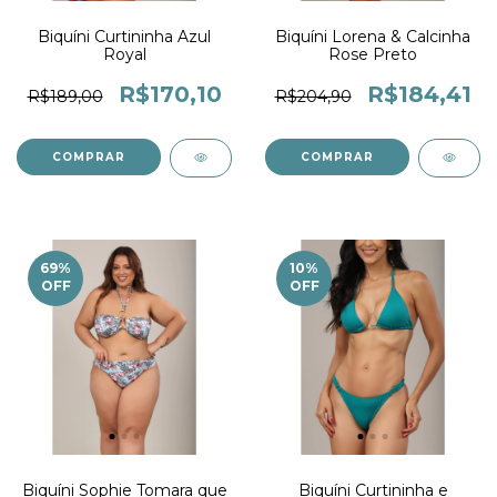
Biquíni Curtininha Azul
Biquíni Lorena & Calcinha
Royal
Rose Preto
R$170,10
R$184,41
R$189,00
R$204,90
COMPRAR
COMPRAR
69
%
10
%
OFF
OFF
Biquíni Sophie Tomara que
Biquíni Curtininha e