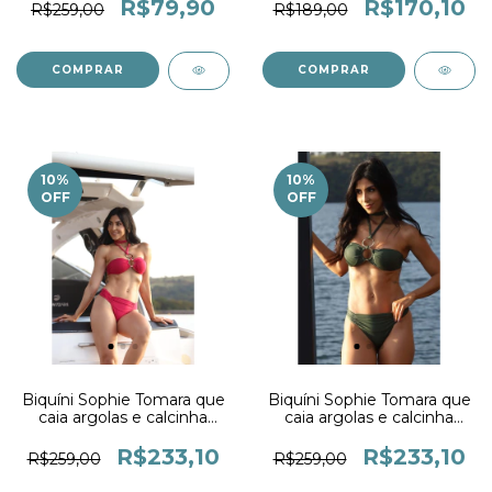
R$79,90
R$170,10
R$259,00
R$189,00
COMPRAR
COMPRAR
10
%
10
%
OFF
OFF
Biquíni Sophie Tomara que
Biquíni Sophie Tomara que
caia argolas e calcinha
caia argolas e calcinha
Drapê Cereja
Drapê Crocco
R$233,10
R$233,10
R$259,00
R$259,00