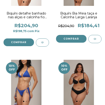
Biquíni detalhe banhado
Biquíni Bia Meia taça e
nas alças e calcinha fio
Calcinha Larga Laranja
duplo marinho
R$204,90
R$184,41
R$204,90
R$198,75
com
Pix
COMPRAR
COMPRAR
10
%
10
%
OFF
OFF