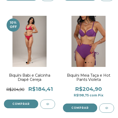
10
%
OFF
Biquíni Babi e Calcinha
Biquíni Meia Taça e Hot
Drapê Cereja
Pants Violeta
R$184,41
R$204,90
R$204,90
R$198,75
com
Pix
COMPRAR
COMPRAR