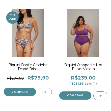
61
%
OFF
Biquíni Babi e Calcinha
Biquíni Cropped e Hot
Drapê Brisa
Pants Violeta
R$79,90
R$239,00
R$204,90
R$231,83
com
Pix
COMPRAR
COMPRAR