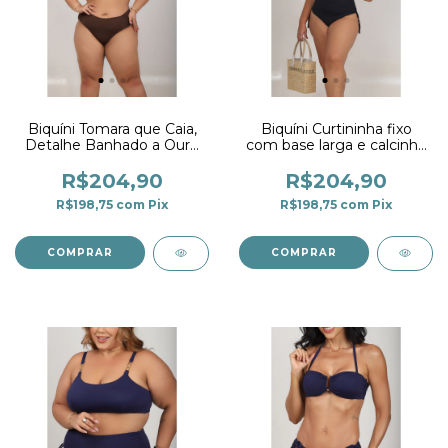
Biquíni Tomara que Caia,
Biquíni Curtininha fixo
Detalhe Banhado a Ouro
com base larga e calcinha
e Calcinha Larga Marrom
super alta preta
Café
R$204,90
R$204,90
R$198,75
com
Pix
R$198,75
com
Pix
COMPRAR
COMPRAR