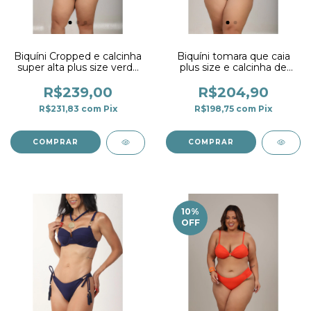
Biquíni Cropped e calcinha
Biquíni tomara que caia
super alta plus size verde
plus size e calcinha de
Esmeralda
amarrar fio duplo verde
Esmeralda
R$239,00
R$204,90
R$231,83
com
Pix
R$198,75
com
Pix
COMPRAR
COMPRAR
10
%
OFF