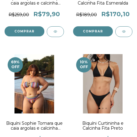
caia argolas e calcinha
Calcinha Fita Esmeralda
Drapê Brisa
R$79,90
R$170,10
R$259,00
R$189,00
COMPRAR
COMPRAR
69
%
10
%
OFF
OFF
Biquíni Sophie Tomara que
Biquíni Curtininha e
caia argolas e calcinha
Calcinha Fita Preto
Drapê Tropical