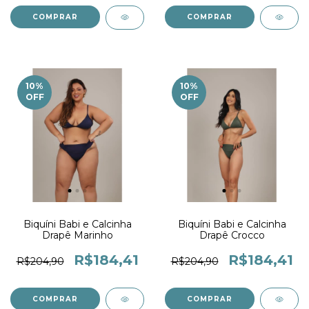
COMPRAR
COMPRAR
10
%
10
%
OFF
OFF
Biquíni Babi e Calcinha
Biquíni Babi e Calcinha
Drapê Marinho
Drapê Crocco
R$184,41
R$184,41
R$204,90
R$204,90
COMPRAR
COMPRAR