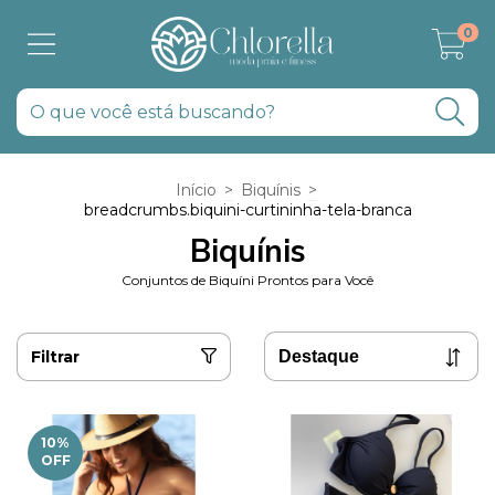
0
Início
>
Biquínis
>
breadcrumbs.biquini-curtininha-tela-branca
Biquínis
Conjuntos de Biquíni Prontos para Você
Filtrar
10
%
OFF