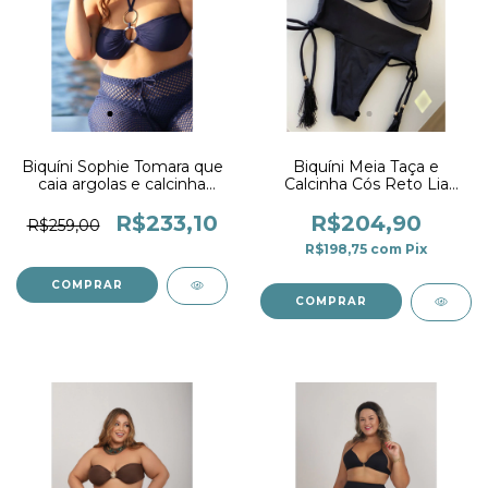
Biquíni Sophie Tomara que
Biquíni Meia Taça e
caia argolas e calcinha
Calcinha Cós Reto Lia
Drapê Marinho
Preto
R$233,10
R$204,90
R$259,00
R$198,75
com
Pix
COMPRAR
COMPRAR