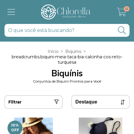
0
Início
>
Biquínis
>
breadcrumbs.biquini-meia-taca-bia-calcinha-cos-reto-
turquesa
Biquínis
Conjuntos de Biquíni Prontos para Você
Filtrar
10
%
OFF