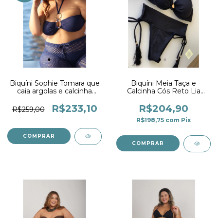
Biquíni Sophie Tomara que
Biquíni Meia Taça e
caia argolas e calcinha
Calcinha Cós Reto Lia
Drapê Marinho
Preto
R$233,10
R$204,90
R$259,00
R$198,75
com
Pix
COMPRAR
COMPRAR