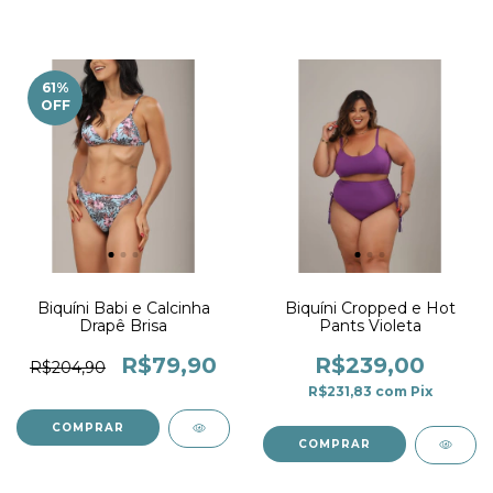
61
%
OFF
Biquíni Babi e Calcinha
Biquíni Cropped e Hot
Drapê Brisa
Pants Violeta
R$79,90
R$239,00
R$204,90
R$231,83
com
Pix
COMPRAR
COMPRAR