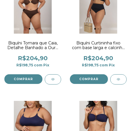
Biquíni Tomara que Caia,
Biquíni Curtininha fixo
Detalhe Banhado a Ouro
com base larga e calcinha
e Calcinha Larga Marrom
super alta preta
Café
R$204,90
R$204,90
R$198,75
com
Pix
R$198,75
com
Pix
COMPRAR
COMPRAR