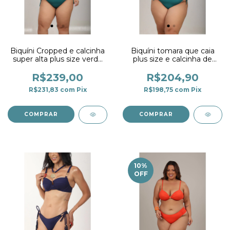
Biquíni Cropped e calcinha
Biquíni tomara que caia
super alta plus size verde
plus size e calcinha de
Esmeralda
amarrar fio duplo verde
Esmeralda
R$239,00
R$204,90
R$231,83
com
Pix
R$198,75
com
Pix
COMPRAR
COMPRAR
10
%
OFF