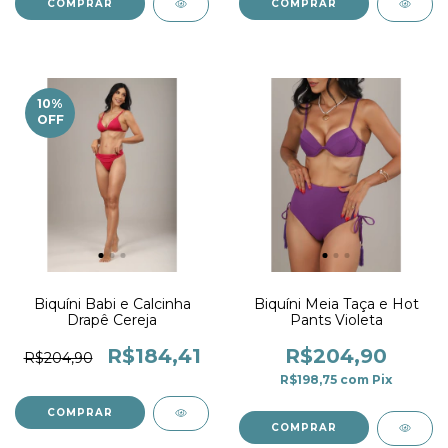
COMPRAR
COMPRAR
10
%
OFF
Biquíni Babi e Calcinha
Biquíni Meia Taça e Hot
Drapê Cereja
Pants Violeta
R$184,41
R$204,90
R$204,90
R$198,75
com
Pix
COMPRAR
COMPRAR