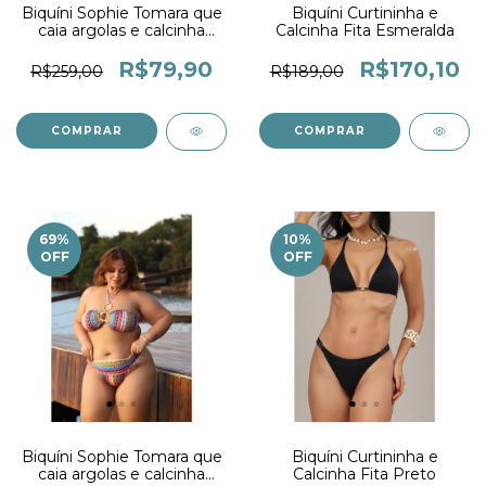
Biquíni Sophie Tomara que
Biquíni Curtininha e
caia argolas e calcinha
Calcinha Fita Esmeralda
Drapê Brisa
R$79,90
R$170,10
R$259,00
R$189,00
COMPRAR
COMPRAR
69
%
10
%
OFF
OFF
Biquíni Sophie Tomara que
Biquíni Curtininha e
caia argolas e calcinha
Calcinha Fita Preto