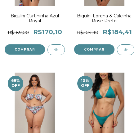
Biquíni Curtininha Azul
Biquíni Lorena & Calcinha
Royal
Rose Preto
R$170,10
R$184,41
R$189,00
R$204,90
COMPRAR
COMPRAR
69
%
10
%
OFF
OFF