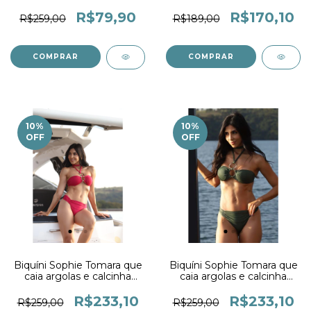
Drapê Tropical
R$79,90
R$170,10
R$259,00
R$189,00
COMPRAR
COMPRAR
10
%
10
%
OFF
OFF
Biquíni Sophie Tomara que
Biquíni Sophie Tomara que
caia argolas e calcinha
caia argolas e calcinha
Drapê Cereja
Drapê Crocco
R$233,10
R$233,10
R$259,00
R$259,00