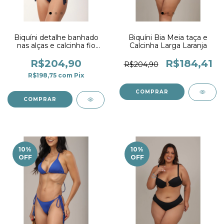
Biquíni detalhe banhado
Biquíni Bia Meia taça e
nas alças e calcinha fio
Calcinha Larga Laranja
duplo marinho
R$204,90
R$184,41
R$204,90
R$198,75
com
Pix
COMPRAR
COMPRAR
10
%
10
%
OFF
OFF