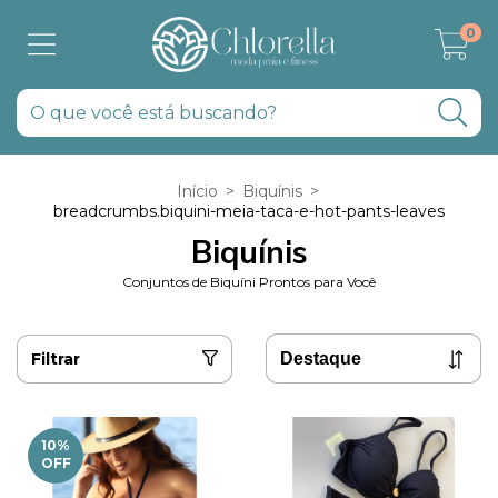
0
Início
>
Biquínis
>
breadcrumbs.biquini-meia-taca-e-hot-pants-leaves
Biquínis
Conjuntos de Biquíni Prontos para Você
Filtrar
10
%
OFF