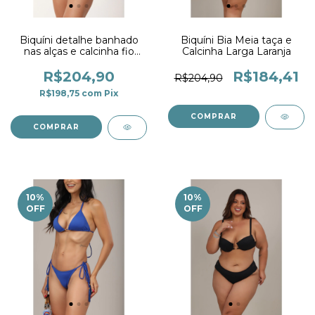
Biquíni detalhe banhado
Biquíni Bia Meia taça e
nas alças e calcinha fio
Calcinha Larga Laranja
duplo marinho
R$204,90
R$184,41
R$204,90
R$198,75
com
Pix
COMPRAR
COMPRAR
10
%
10
%
OFF
OFF