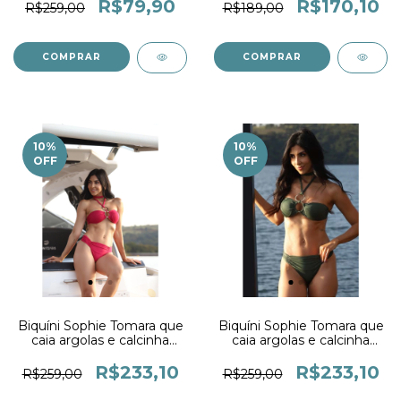
R$79,90
R$170,10
R$259,00
R$189,00
COMPRAR
COMPRAR
10
%
10
%
OFF
OFF
Biquíni Sophie Tomara que
Biquíni Sophie Tomara que
caia argolas e calcinha
caia argolas e calcinha
Drapê Cereja
Drapê Crocco
R$233,10
R$233,10
R$259,00
R$259,00