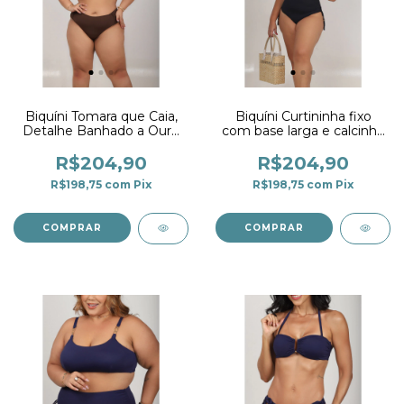
Biquíni Tomara que Caia,
Biquíni Curtininha fixo
Detalhe Banhado a Ouro
com base larga e calcinha
e Calcinha Larga Marrom
super alta preta
Café
R$204,90
R$204,90
R$198,75
com
Pix
R$198,75
com
Pix
COMPRAR
COMPRAR