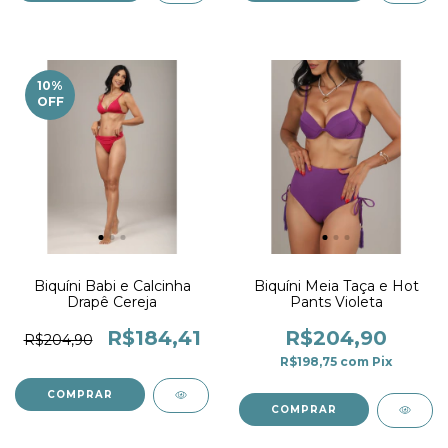
10
%
OFF
Biquíni Babi e Calcinha
Biquíni Meia Taça e Hot
Drapê Cereja
Pants Violeta
R$184,41
R$204,90
R$204,90
R$198,75
com
Pix
COMPRAR
COMPRAR