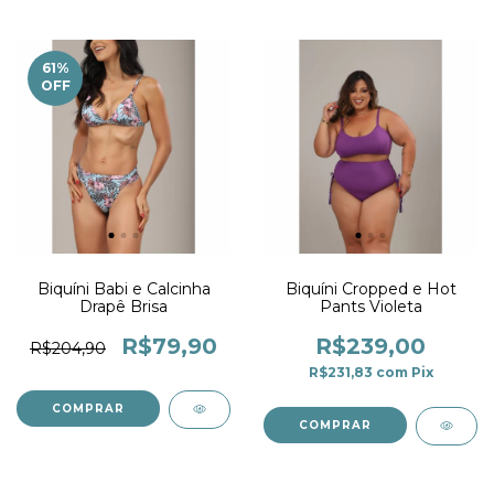
61
%
OFF
Biquíni Babi e Calcinha
Biquíni Cropped e Hot
Drapê Brisa
Pants Violeta
R$79,90
R$239,00
R$204,90
R$231,83
com
Pix
COMPRAR
COMPRAR