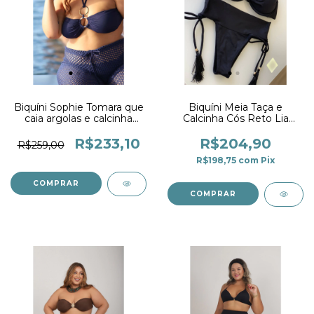
Biquíni Sophie Tomara que
Biquíni Meia Taça e
caia argolas e calcinha
Calcinha Cós Reto Lia
Drapê Marinho
Preto
R$233,10
R$204,90
R$259,00
R$198,75
com
Pix
COMPRAR
COMPRAR