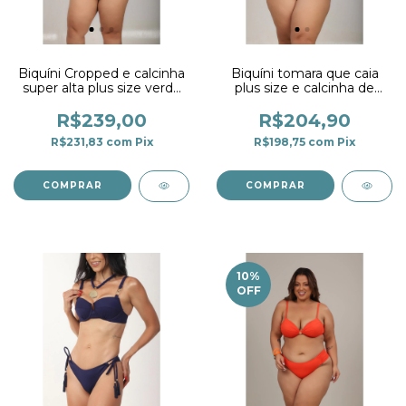
Biquíni Cropped e calcinha
Biquíni tomara que caia
super alta plus size verde
plus size e calcinha de
Esmeralda
amarrar fio duplo verde
Esmeralda
R$239,00
R$204,90
R$231,83
com
Pix
R$198,75
com
Pix
COMPRAR
COMPRAR
10
%
OFF