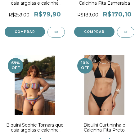
caia argolas e calcinha
Calcinha Fita Esmeralda
Drapê Brisa
R$79,90
R$170,10
R$259,00
R$189,00
COMPRAR
COMPRAR
69
%
10
%
OFF
OFF
Biquíni Sophie Tomara que
Biquíni Curtininha e
caia argolas e calcinha
Calcinha Fita Preto
Drapê Tropical