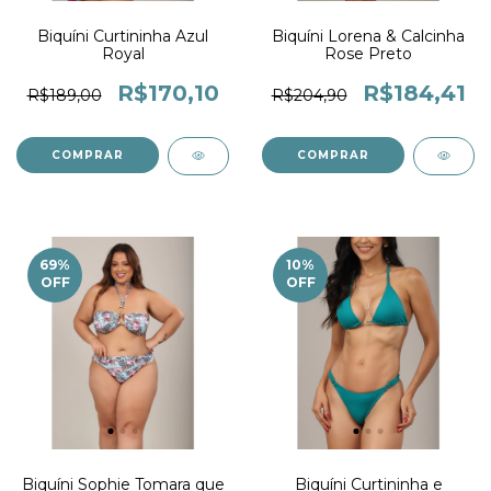
Biquíni Curtininha Azul
Biquíni Lorena & Calcinha
Royal
Rose Preto
R$170,10
R$184,41
R$189,00
R$204,90
COMPRAR
COMPRAR
69
%
10
%
OFF
OFF
Biquíni Sophie Tomara que
Biquíni Curtininha e