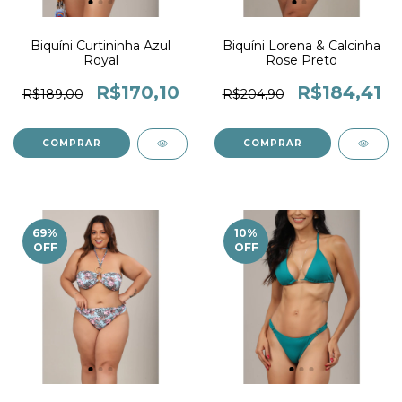
Biquíni Curtininha Azul
Biquíni Lorena & Calcinha
Royal
Rose Preto
R$170,10
R$184,41
R$189,00
R$204,90
COMPRAR
COMPRAR
69
%
10
%
OFF
OFF