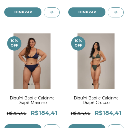
COMPRAR
COMPRAR
10
%
10
%
OFF
OFF
Biquíni Babi e Calcinha
Biquíni Babi e Calcinha
Drapê Marinho
Drapê Crocco
R$184,41
R$184,41
R$204,90
R$204,90