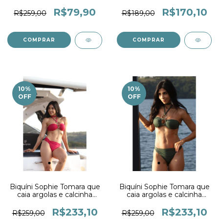
Drapê Tropical
R$79,90
R$170,10
R$259,00
R$189,00
COMPRAR
COMPRAR
10
%
10
%
OFF
OFF
Biquíni Sophie Tomara que
Biquíni Sophie Tomara que
caia argolas e calcinha
caia argolas e calcinha
Drapê Cereja
Drapê Crocco
R$233,10
R$233,10
R$259,00
R$259,00