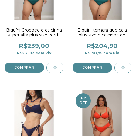
Biquíni Cropped e calcinha
Biquíni tomara que caia
super alta plus size verde
plus size e calcinha de
Esmeralda
amarrar fio duplo verde
Esmeralda
R$239,00
R$204,90
R$231,83
com
Pix
R$198,75
com
Pix
COMPRAR
COMPRAR
10
%
OFF