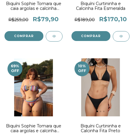
Biquíni Sophie Tomara que
Biquíni Curtininha e
caia argolas e calcinha
Calcinha Fita Esmeralda
Drapê Brisa
R$79,90
R$170,10
R$259,00
R$189,00
COMPRAR
COMPRAR
69
%
10
%
OFF
OFF
Biquíni Sophie Tomara que
Biquíni Curtininha e
caia argolas e calcinha
Calcinha Fita Preto