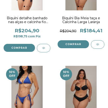
Biquíni detalhe banhado
Biquíni Bia Meia taça e
nas alças e calcinha fio
Calcinha Larga Laranja
duplo marinho
R$204,90
R$184,41
R$204,90
R$198,75
com
Pix
COMPRAR
COMPRAR
10
%
10
%
OFF
OFF