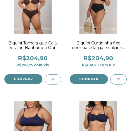
Biquíni Tomara que Caia,
Biquíni Curtininha fixo
Detalhe Banhado a Ouro
com base larga e calcinha
e Calcinha Larga Marrom
super alta preta
Café
R$204,90
R$204,90
R$198,75
com
Pix
R$198,75
com
Pix
COMPRAR
COMPRAR