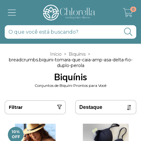
0
Início
>
Biquínis
>
breadcrumbs.biquini-tomara-que-caia-amp-asa-delta-fio-
duplo-perola
Biquínis
Conjuntos de Biquíni Prontos para Você
Filtrar
10
%
OFF