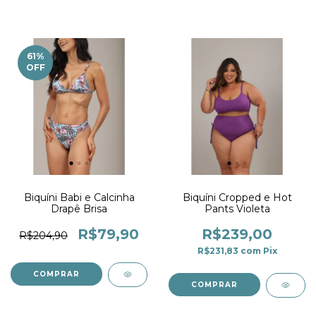
61
%
OFF
Biquíni Babi e Calcinha
Biquíni Cropped e Hot
Drapê Brisa
Pants Violeta
R$79,90
R$239,00
R$204,90
R$231,83
com
Pix
COMPRAR
COMPRAR