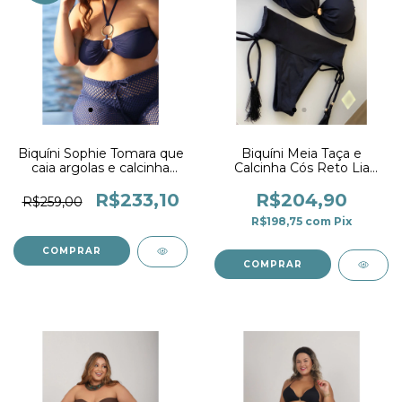
Biquíni Sophie Tomara que
Biquíni Meia Taça e
caia argolas e calcinha
Calcinha Cós Reto Lia
Drapê Marinho
Preto
R$233,10
R$204,90
R$259,00
R$198,75
com
Pix
COMPRAR
COMPRAR