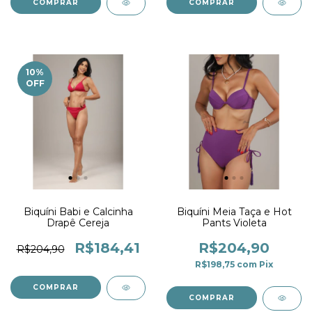
COMPRAR
COMPRAR
10
%
OFF
Biquíni Babi e Calcinha
Biquíni Meia Taça e Hot
Drapê Cereja
Pants Violeta
R$184,41
R$204,90
R$204,90
R$198,75
com
Pix
COMPRAR
COMPRAR