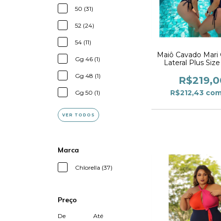
50 (31)
52 (24)
54 (11)
Maiô Cavado Mari
Gg 46 (1)
Lateral Plus Siz
Gg 48 (1)
R$219,0
R$212,43
co
Gg 50 (1)
VER TODOS
Marca
Chlorella (37)
Preço
De
Até