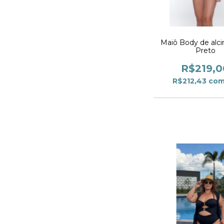
Maiô Body de alci
Preto
R$219,0
R$212,43
co