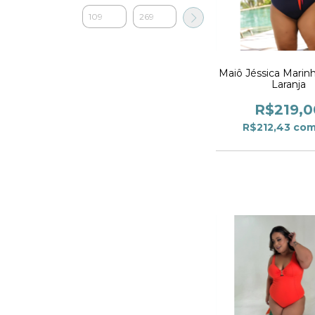
Maiô Jéssica Marinh
Laranja
R$219,0
R$212,43
co