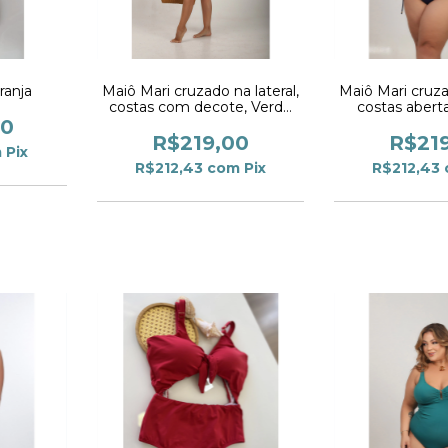
ranja
Maiô Mari cruzado na lateral,
Maiô Mari cruzad
costas com decote, Verde
costas abert
Jade
00
R$219,00
R$21
m
Pix
R$212,43
com
Pix
R$212,43