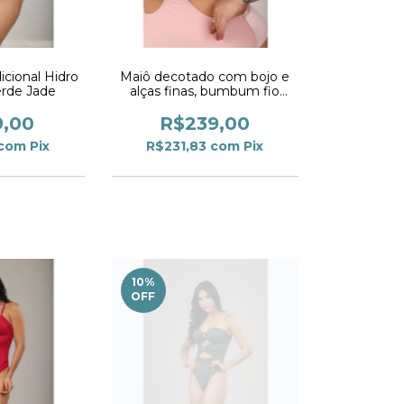
icional Hidro
Maiô decotado com bojo e
erde Jade
alças finas, bumbum fio
duplo Rosa Bebê
9,00
R$239,00
com
Pix
R$231,83
com
Pix
10
%
OFF