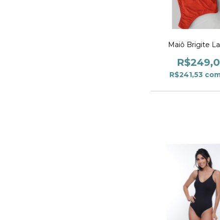
Maiô Brigite La
R$249,
R$241,53
co