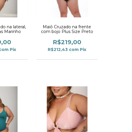
o na lateral,
Maiô Cruzado na frente
as Marinho
com bojo Plus Size Preto
9,00
R$219,00
com
Pix
R$212,43
com
Pix