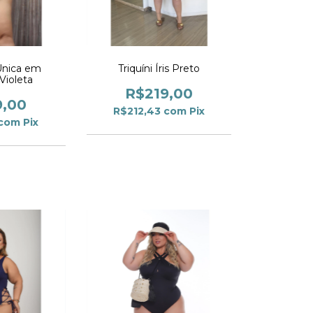
Única em
Triquíni Íris Preto
Violeta
R$219,00
9,00
R$212,43
com
Pix
com
Pix