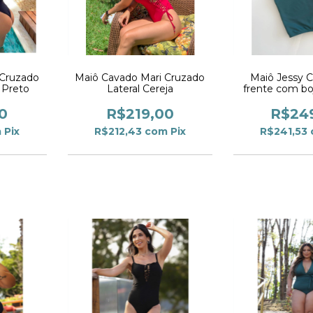
 Cruzado
Maiô Cavado Mari Cruzado
Maiô Jessy 
e Preto
Lateral Cereja
frente com bo
Esmer
0
R$219,00
R$24
m
Pix
R$212,43
com
Pix
R$241,53