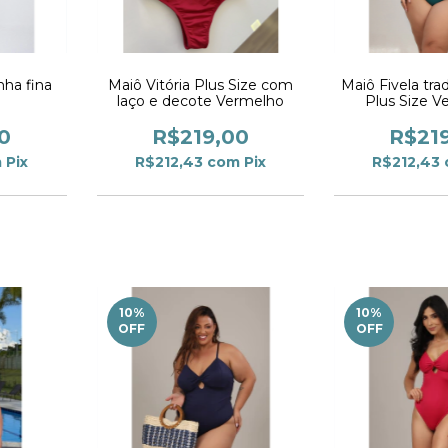
nha fina
Maiô Vitória Plus Size com
Maiô Fivela trad
laço e decote Vermelho
Plus Size V
0
R$219,00
R$21
m
Pix
R$212,43
com
Pix
R$212,43
10
%
10
%
OFF
OFF