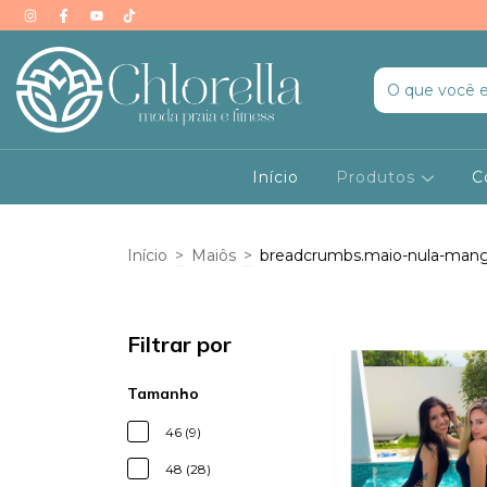
Início
Produtos
C
Início
>
Maiôs
>
breadcrumbs.maio-nula-man
Filtrar por
Tamanho
46 (9)
48 (28)