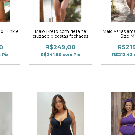
o, Pink e
Maiô Preto com detalhe
Maiô várias am
cruzado e costas fechadas
Size Mi
0
R$249,00
R$21
m
Pix
R$241,53
com
Pix
R$212,43