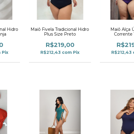
nal Hidro
Maiô Fivela Tradicional Hidro
Maiô Alça 
anja
Plus Size Preto
Corrente 
0
R$219,00
R$21
m
Pix
R$212,43
com
Pix
R$212,43