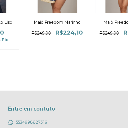
to Liso
Maiô Freedom Marinho
Maiô Freed
00
R$224,10
R
R$249,00
R$249,00
m
Pix
Entre em contato
5534998827316