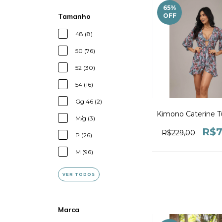
65
%
Tamanho
OFF
48 (8)
50 (76)
52 (30)
54 (16)
Gg 46 (2)
Kimono Caterine Tu
M/g (3)
R$7
R$229,00
P (26)
M (96)
VER TODOS
Marca