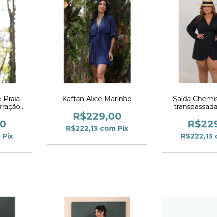
 Praia
Kaftan Alice Marinho
Saída Chemis
rração
transpassada
Marinho
Pre
R$229,00
00
R$22
R$222,13
com
Pix
m
Pix
R$222,13