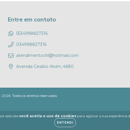
Entre em contato
5534998827316
034998827316
atendimentochl@hotmail.com
Avenida Cesário Alvim, 4680
026. Todos os direitos reservados.
or este site
você aceita o uso de cookies
para agilizar a sua experiência
ENTENDI