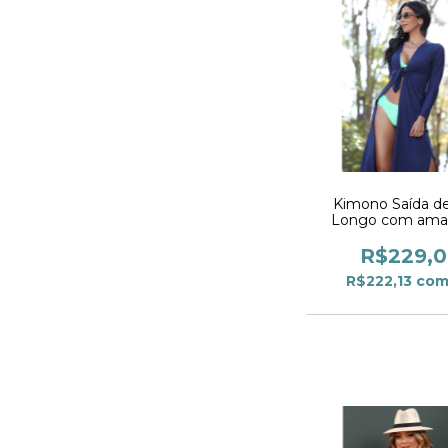
Kimono Saída de
Longo com ama
frontal e fendas 
R$229,
R$222,13
co