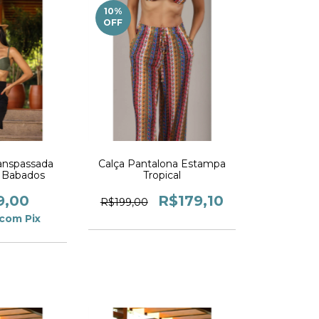
10
%
OFF
ranspassada
Calça Pantalona Estampa
o Babados
Tropical
9,00
R$179,10
R$199,00
com
Pix