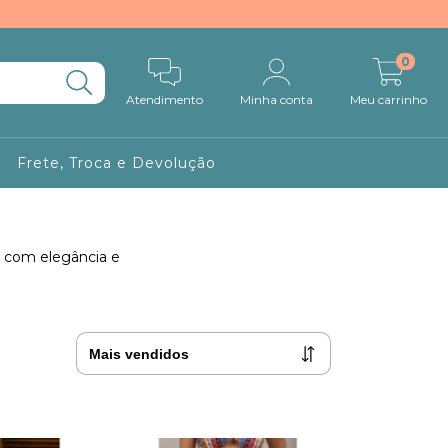
0
Atendimento
Minha conta
Meu carrinho
Frete, Troca e Devolução
ol com elegância e