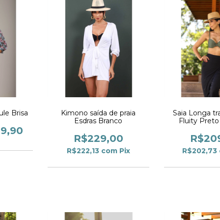
le Brisa
Kimono saída de praia
Saia Longa t
Esdras Branco
Fluity Pret
9,90
R$229,00
R$20
R$222,13
com
Pix
R$202,73