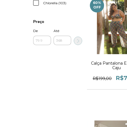
60
%
Chlorella (103)
OFF
Preço
De
Até
Calça Pantalona 
Caju
R$7
R$199,00